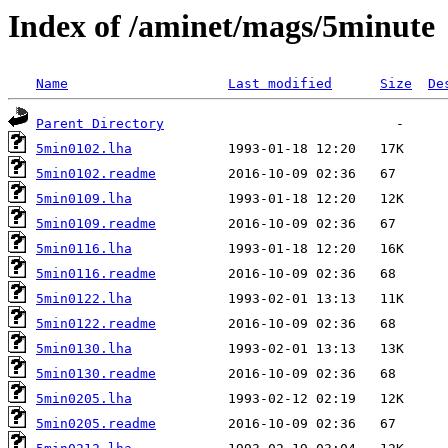
Index of /aminet/mags/5minute
Name
Last modified
Size
De
Parent Directory
5min0102.lha
5min0102.readme
5min0109.lha
5min0109.readme
5min0116.lha
5min0116.readme
5min0122.lha
5min0122.readme
5min0130.lha
5min0130.readme
5min0205.lha
5min0205.readme